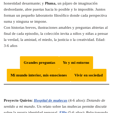
honestidad desarmante; y
Pluma,
un pájaro de imaginación
desbordante, abre puertas hacia lo posible y lo imposible. Juntos
forman un pequeño laboratorio filosófico donde cada perspectiva
suma y ninguna se impone.
Con historias breves, ilustraciones amables y preguntas abiertas al
final de cada episodio, la colección invita a niños y niñas a pensar
la verdad, la amistad, el miedo, la justicia o la creatividad. Edad:
3-6 años
Grandes preguntas
Yo y mi entorno
Mi mundo interior, mis emociones
Vivir en sociedad
Proyecto Quirón:
Hospital de muñecas
(4-6 años):
Dotando de
sentido a mi mundo
. Un relato sobre las muñecas permite discutir
sobre la propia identidad personal.
Elfie
(5-6 años):
Relacionando