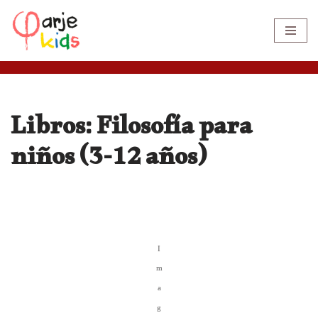
Saltar
al
contenido
Libros: Filosofía para
niños (3-12 años)
I
m
a
g