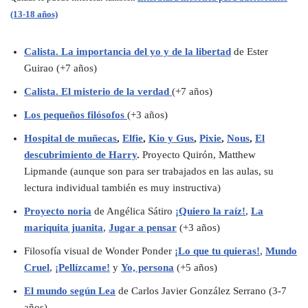
(13-18 años)
Calista. La importancia del yo y de la libertad
de Ester
Guirao (+7 años)
Calista. El misterio de la verdad
(+7 años)
Los pequeños filósofos
(+3 años)
Hospital de muñecas
,
Elfie
,
Kio y Gus
,
Pixie
,
Nous
,
El
descubrimiento de Harry
.
Proyecto Quirón, Matthew
Lipmande (aunque son para ser trabajados en las aulas, su
lectura individual también es muy instructiva)
Proyecto noria
de Angélica Sátiro
¡Quiero la raíz!
,
La
mariquita juanita
,
Jugar a pensar
(+3 años)
Filosofía visual de Wonder Ponder
¡Lo que tu quieras!
,
Mundo
Cruel
,
¡Pellízcame!
y
Yo, persona
(+5 años)
El mundo según Lea
de Carlos Javier González Serrano (3-7
años)