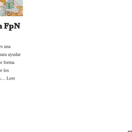
en FpN
es una
para ayudar
de forma
de los
tes…
Leer