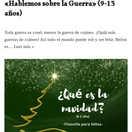
«Hablemos sobre la Guerra» (9-13
años)
Toda guerra es cruel, menos la guerra de cojines. ¡Ojalá más
guerras de cojines! Así todo el mundo puede reír y ser feliz. Reírse
es…
Leer más »